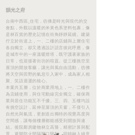
韻光之府
台南中西區_住宅，彷彿是時光與現代的交
會點，外觀以溫暖的米黃色系塗料包裹，像
是林百貨的歷史記憶在街角靜靜延續。建築
佇立於街道上，一、二樓的店鋪與上層住宅
各自獨立，卻又透過設計語言彼此呼應，像
是城市中的一座溫暖燈塔，既守護著家族的
日常，也迎接著街坊的喧囂。從三樓挑空至
屋頂的開放客廳，讓光與風自由流動，彷彿
將天空與田野的氣息引入家中，成為家人相
聚、笑語迴盪的核心。
本案共五層，位於商業用地上，一、二樓作
為店鋪使用，與住宅動線完全獨立，確保商
業與居住功能互不干擾。三、四、五樓均設
有挑空設計，延伸至屋頂的天窗，不僅引入
自然光與氣流，更創造出獨特的視覺高度與
空間感，讓每個樓層都能感受到開放與連
結。後院鄰房建物林立高聳，精密計算與配
置，避開防火間隔開口限制，同時融入綠意